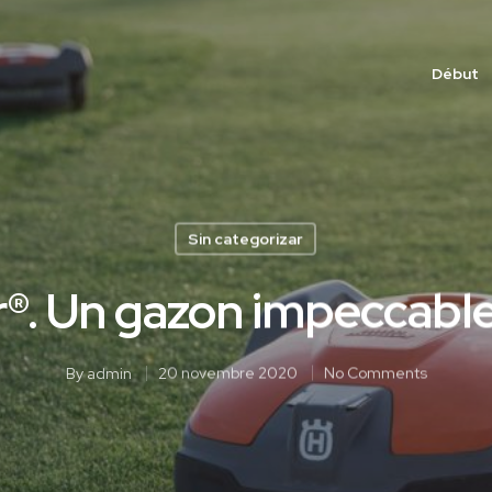
Début
Sin categorizar
. Un gazon impeccable 
By
admin
20 novembre 2020
No Comments