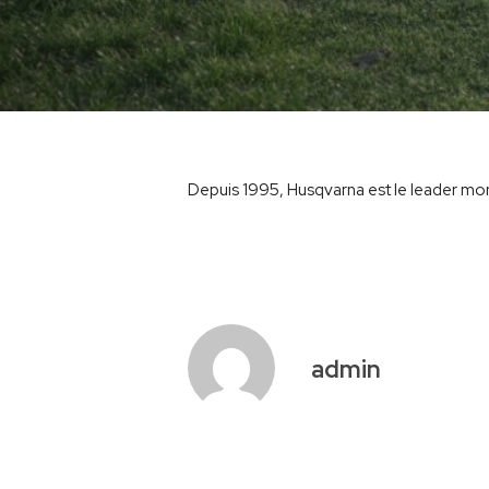
Hit enter to search or ESC to close
Depuis 1995, Husqvarna est le leader mond
admin