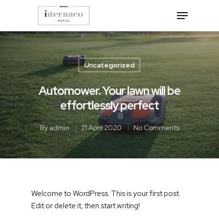
Hit enter to search or ESC to close
Uncategorized
Automower. Your lawn will be
effortlessly perfect
By
admin
21 April 2020
No Comments
Welcome to WordPress. This is your first post.
Edit or delete it, then start writing!